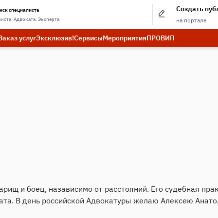
Создать пу
иск специалиста
иста. Адвоката. Эксперта
на портале
Заказ услуг
Эксклюзив!
Сервисы
Мероприятия
ПРО
ВИП
арищ и боец, назависимо от расстояний. Его судебная пр
та. В день российской Адвокатуры желаю Алексею Анато