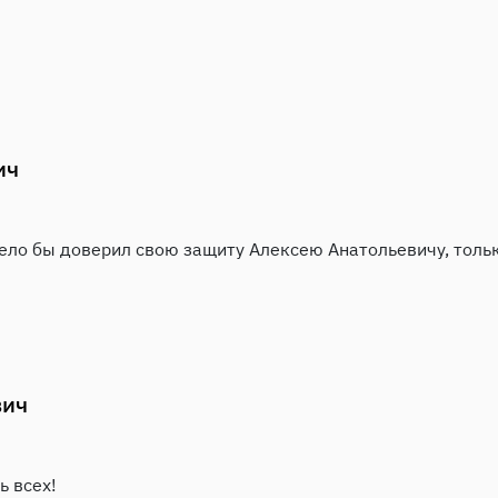
ич
мело бы доверил свою защиту Алексею Анатольевичу, тольк
вич
 всех!