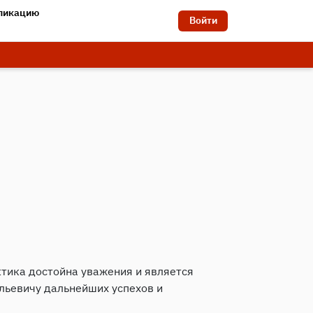
бликацию
Войти
актика достойна уважения и является
льевичу дальнейших успехов и