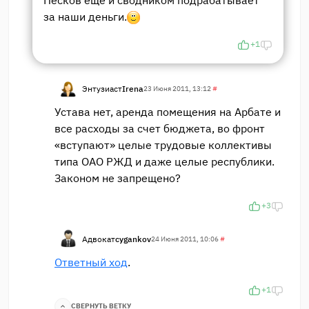
за наши деньги.
+1
Энтузиаст
Irena
23 Июня 2011, 13:12
#
Устава нет, аренда помещения на Арбате и
все расходы за счет бюджета, во фронт
«вступают» целые трудовые коллективы
типа ОАО РЖД и даже целые республики.
Законом не запрещено?
+3
Адвокат
cygankov
24 Июня 2011, 10:06
#
Ответный ход
.
+1
СВЕРНУТЬ ВЕТКУ