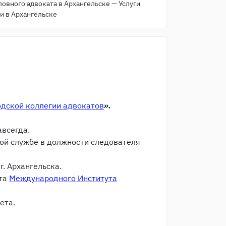
ловного адвоката в Архангельске — Услуги
и в Архангельске
одской коллегии адвокатов
».
авсегда.
ной службе в должности следователя
. Архангельска.
ета
Международного Института
ета.