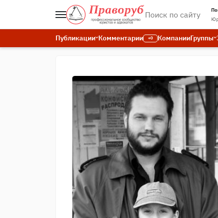
По
Юр
Публикации
Комментарии
Компании
Группы
+0