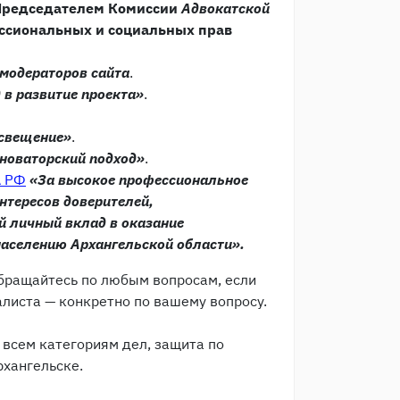
Председателем Комиссии
Адвокатской
ссиональных и социальных прав
 модераторов сайта
.
 в развитие проекта»
.
освещение
»
.
 новаторский подход
»
.
А РФ
«За высокое профессиональное
нтересов доверителей,
й личный вклад в оказание
аселению Архангельской области».
 обращайтесь по любым вопросам, если
алиста — конкретно по вашему вопросу.
 всем категориям дел, защита по
рхангельске.