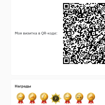
Моя визитка в QR-коде:
Награды