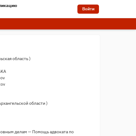
бликацию
Войти
ьская область
)
GKA
zov
zov
Архангельской области
)
1
оловным делам — Помощь адвоката по