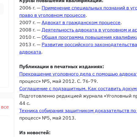
Курсы повышения квалификации:
2006 г. —
Применение специальных познаний в уг
право в уголовном процессе
.
2007 г. —
Адвокат в гражданском процессе
.
2008 г. —
Деятельность адвоката в уголовном и 
2010 г. —
Общая программа повышения квалифик
2013 г. —
Развитие российского законодательства
адвоката
.
Публикации в печатных изданиях:
Прекращение уголовного дела с помощью адвока
процесс» №5, май 2012. С. 76-79.
Соглашение с подзащитным. Как составить докум
Подготовленно редакцией журнала «Уголовный про
44 с.
 все
Техника собирания защитником доказательств по
процесс» №5, май 2013.
Из новостей: