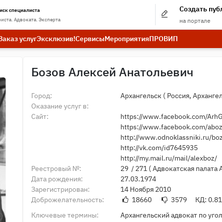
Создать пу
иск специалиста
иста. Адвоката. Эксперта
на портале
Заказ услуг
Эксклюзив!
Сервисы
Мероприятия
ПРО
ВИП
Бозов Алексей Анатольевич
Город:
Архангельск
(
Россия,
Архангел
Оказание услуг в:
Сайт:
https://www.facebook.com/Arh
https://www.facebook.com/abo
http://www.odnoklassniki.ru/bo
http://vk.com/id7645935
http://my.mail.ru/mail/alexboz/
Реестровый №:
29 / 271 (
Адвокатская палата 
Дата рождения:
27.03.1974
Зарегистрирован:
14 Ноября 2010
Доброжелательность:
18660
3579
КД: 0.8
Ключевые термины:
Архангельский адвокат по уг