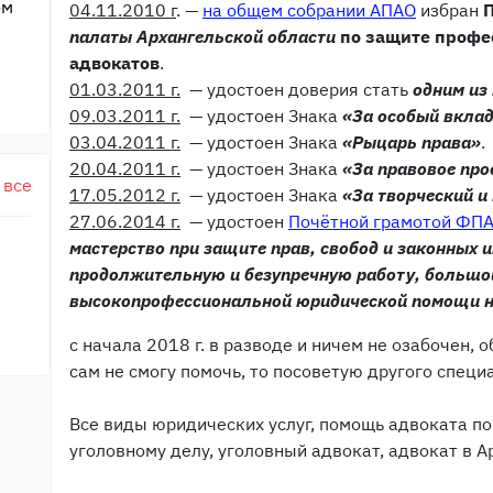
ом
04.11.2010 г
. —
на общем собрании АПАО
избран
палаты Архангельской области
по защите профе
адвокатов
.
01.03.2011 г.
— удостоен доверия стать
одним из
09.03.2011 г.
— удостоен Знака
«За особый вклад
03.04.2011 г.
— удостоен Знака
«Рыцарь права»
.
20.04.2011 г.
— удостоен Знака
«
За правовое пр
 все
17.05.2012 г.
— удостоен Знака
«
За творческий и
27.06.2014 г.
— удостоен
Почётной грамотой ФП
мастерство при защите прав, свобод и законных и
продолжительную и безупречную работу, большо
высокопрофессиональной юридической помощи н
с начала 2018 г. в разводе и ничем не озабочен,
сам не смогу помочь, то посоветую другого специ
Все виды юридических услуг, помощь адвоката по
уголовному делу, уголовный адвокат, адвокат в А