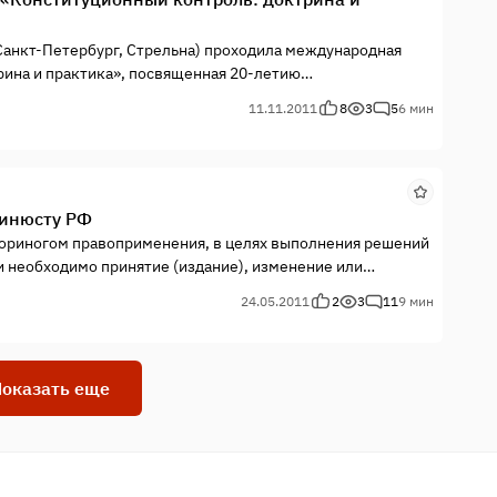
(Санкт-Петербург, Стрельна) проходила международная
ина и практика», посвященная 20-летию
частников конференции до сих пор нет в сети, но
11.11.2011
8
3
5
6 мин
 лиц, не менее интересны.
Минюсту РФ
ториногом правоприменения, в целях выполнения решений
и необходимо принятие (издание), изменение или
тельных и иных нормативных правовых актов Российской
24.05.2011
2
3
11
9 мин
бязательны для исполнения сами по себе, а теперь
юсте, а только потом выполнять… если захочется?!
оказать еще