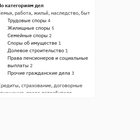
По категориям дел
Семья, работа, жильё, наследство, быт
Трудовые споры
4
Жилищные споры
5
Семейные споры
2
Споры об имуществе
1
Долевое строительство
1
Права пенсионеров и социальные
выплаты
2
Прочие гражданские дела
3
Кредиты, страхование, договорные
отношения, права потребителя
Защита прав потребителя
3
Банки и кредиты
3
Страхование
1
Общеуголовные преступления
Прочие уголовные дела
9