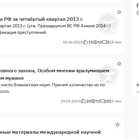
а РФ за четвёртый квартал 2013 г.
ртал 2013 г. (утв. Президиумом ВС РФ 4 июня 2014 г.)
ификация преступлений
05.06.2014
15
10
5
18 мин
оловного закона, Особом мнении вразумившем
ом мужике
число бланкетных норм. Причем количество их по
осло.
09.03.2013
20
72
101
5 мин
анные материалы международной научной