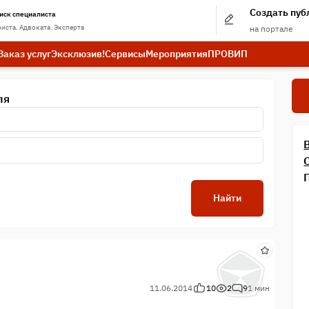
Создать пу
иск специалиста
иста. Адвоката. Эксперта
на портале
Заказ услуг
Эксклюзив!
Сервисы
Мероприятия
ПРО
ВИП
ля
Найти
11.06.2014
10
2
9
1 мин