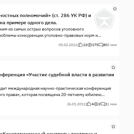
остных полномочий» (ст. 286 УК РФ) и
на примере одного дела.
ним из самых острых вопросов уголовного
проблемы конкуренции уголовно-правовых норм и
ежных составов преступлений (ч.3 ст. 17 УК РФ), а также
05.02.2012
22
175
80
3 мин
держат признаки преступления (ч.2 ст. 14 УК РФ).
ференция «Участие судебной власти в развитии
роходит международная научно-практическая конференция
ого права», которая посвящена 20-летнему юбилею
26.01.2012
4
2
1
1 мин
«Конституционный контроль: доктрина и