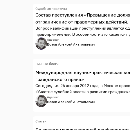
Судебная практика
Состав преступления «Превышение должн
отграничение от правомерных действий, 
Вопрос квалификации преступлений является од
правоприменения. В особенности это касается 
отграничение одних составов преступлений от см
Адвокат
Бозов Алексей Анатольевич
от правомерных действий, которые формально со
Личные блоги
Международная научно-практическая кон
гражданского права»
Сегодня, т.е. 26 января 2012 года, в Москве п
«Участие судебной власти в развитии гражданск
арбитражных судов.
Адвокат
Бозов Алексей Анатольевич
Статьи
По следам международной конференции 