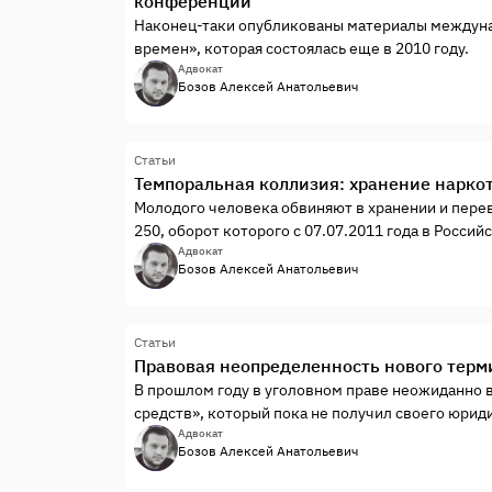
конференции
Наконец-таки опубликованы материалы междунар
времен», которая состоялась еще в 2010 году.
Адвокат
Бозов Алексей Анатольевич
Статьи
Темпоральная коллизия: хранение нарко
Молодого человека обвиняют в хранении и пере
250, оборот которого с 07.07.2011 года в Росси
Постановлением Правительства Российской Федер
Адвокат
Бозов Алексей Анатольевич
Статьи
Правовая неопределенность нового терм
В прошлом году в уголовном праве неожиданно
средств», который пока не получил своего юрид
средствах и психотропных веществах» или УК РФ
Адвокат
Бозов Алексей Анатольевич