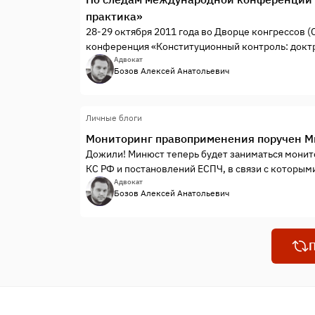
практика»
28-29 октября 2011 года во Дворце конгрессов 
конференция «Конституционный контроль: доктр
Конституционного Суда РФ. Сборника докладов у
Адвокат
Бозов Алексей Анатольевич
отдельные цитаты, выступавших на конференции
Личные блоги
Мониторинг правоприменения поручен 
Дожили! Минюст теперь будет заниматься мони
КС РФ и постановлений ЕСПЧ, в связи с которым
признание утратившими силу (отмена) законода
Адвокат
Бозов Алексей Анатольевич
Федерации.
О как! А я то думал, что решения КС РФ и ЕСПЧ о
оказывается их надо сперва отмониторить в мин
П