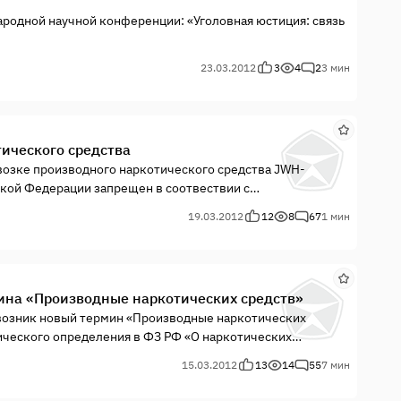
одной научной конференции: «Уголовная юстиция: связь
23.03.2012
3
4
2
3 мин
тического средства
возке производного наркотического средства JWH-
йской Федерации запрещен в соотвествии с
ации № 681 от 30.06.1998 г. (с учетом изменений).
19.03.2012
12
8
67
1 мин
ина «Производные наркотических средств»
 возник новый термин «Производные наркотических
ического определения в ФЗ РФ «О наркотических
.
15.03.2012
13
14
55
7 мин