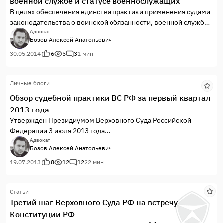
военной службе и статусе военнослужащих”
В целях обеспечения единства практики применения судами
законодательства о воинской обязанности, военной службе
и статусе военнослужащих, а также учитывая возникающие у
Адвокат
Бозов Алексей Анатольевич
судов при рассмотрении данной категории дел вопросы,
Пленум Верховного Суда Российской Федерации,
30.05.2014
6
5
3
1 мин
руководствуясь статьей 126 Конституции Российской
Федерации, статьями 9, 14 Федерального конституционного
Личные блоги
закона от 7 февраля 2011 года № 1-ФКЗ “О судах общей
юрисдикции в Российской Федерации”, постановляет дать
Обзор судебной практики ВС РФ за первый квартал
следующие разъяснения:
2013 года
Утверждён Президиумом Верховного Суда Российской
Федерации 3 июля 2013 года
Адвокат
Бозов Алексей Анатольевич
19.07.2013
8
12
12
22 мин
Статьи
Третий шаг Верховного Суда РФ на встречу
Конституции РФ