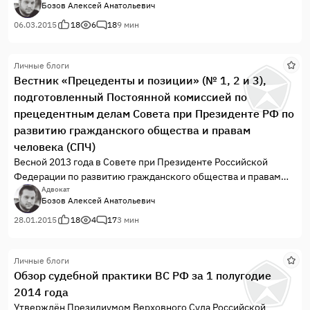
Бозов Алексей Анатольевич
съезда судей от 19 декабря 2012 г. «О состоянии судебной
системы Российской Федерации и основных направлениях ее
06.03.2015
18
6
18
9 мин
развития» отмечается, что внедрение и развитие
альтернативных способов разрешения споров по различным
Личные блоги
категориям дел позволит повысить качество правосудия и
Вестник «Прецеденты и позиции» (№ 1, 2 и 3),
обеспечить надежные гарантии прав граждан на судебную
подготовленный Постоянной комиссией по
защиту в разумные сроки. С учетом этого одним из
приоритетных направлений совершенствования
прецедентным делам Совета при Президенте РФ по
существующих механизмов урегулирования споров и
развитию гражданского общества и правам
защиты нарушенных прав граждан является развитие
человека (СПЧ)
примирительных процедур, в том числе посредничества
Весной 2013 года в Совете при Президенте Российской
(медиации).
Федерации по развитию гражданского общества и правам
человека было принято решение о создании Вестника
Адвокат
Бозов Алексей Анатольевич
Совета под названием «Прецеденты и позиции».
28.01.2015
18
4
17
3 мин
Личные блоги
Обзор судебной практики ВС РФ за 1 полугодие
2014 года
Утверждён Президиумом Верховного Суда Российской