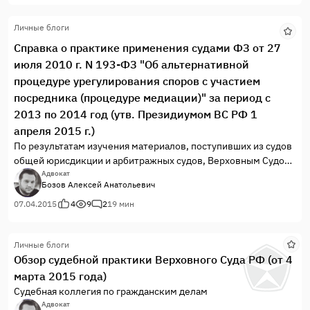
Личные блоги
Справка о практике применения судами ФЗ от 27
июля 2010 г. N 193-ФЗ "Об альтернативной
процедуре урегулирования споров с участием
посредника (процедуре медиации)" за период с
2013 по 2014 год (утв. Президиумом ВС РФ 1
апреля 2015 г.)
По результатам изучения материалов, поступивших из судов
общей юрисдикции и арбитражных судов, Верховным Судом
Российской Федерации проведено обобщение практики
Адвокат
Бозов Алексей Анатольевич
применения Федерального закона от 27 июля 2010 г. N 193-
ФЗ «Об альтернативной процедуре урегулирования споров с
07.04.2015
4
9
2
19 мин
участием посредника (процедуре медиации)» (далее — Закон
о медиации), практики рассмотрения дел, в которых стороны
Личные блоги
урегулировали спор без использования названной
Обзор судебной практики Верховного Суда РФ (от 4
примирительной процедуры, а также изучен вопрос о
марта 2015 года)
создании в субъектах Российской Федерации организаций,
осуществляющих деятельность по обеспечению проведения
Судебная коллегия по гражданским делам
процедуры медиации. В постановлении VIII Всероссийского
Адвокат