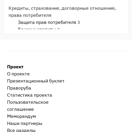
Кредиты, страхование, договорные отношения,
права потребителя
Защита прав потребителя
3
Банки и кредиты
3
Страхование
1
Общеуголовные преступления
Прочие уголовные дела
9
Насильственные преступления (против жизни
Проект
и здоровья)
6
О проекте
Корыстные преступления
5
Презентационный букл​ет
Сексуальные преступления
1
Праворуба
Национальные, расовые, религиозные
Статистика проекта
преступления и экстремизм
2
Пользовательское
Незаконный оборот наркотиков
17
соглашение
Меморандум
Корпоративное право
Наши партнеры
Регистрация и ликвидация предприятий,
Все разделы
корпоративные споры
1