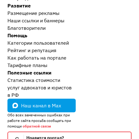
Развитие
Антимонопольные споры
3
Размещение рекламы
Экономические и должностные преступления
Наши ссылки и баннеры
Налоговые преступления
1
Благотворители
Экономические преступления
2
Помощь
Должностные преступления (коррупция)
6
Категории пользователей
Рейтинг и репутация
Моральный вред, авторское право, реабилитация
Как работать на портале
Реабилитация жертв незаконного уголовного
Тарифные планы
преследования
6
Полезные ссылки
Моральный вред и деловая репутация
2
Статистика стоимости
Авторское право и интеллектуальная
услуг адвокатов и юристов
собственность
1
в РФ
Административные дела
Наш канал в Max
Прочие административные дела
2
Обо всех замеченных ошибках при
ГИБДД, ПДД, ДТП
3
работе сайта просьба сообщать при
помощи
обратной связи
Процессуальные вопросы и документы
Уголовный процесс
43
Нравится портал?