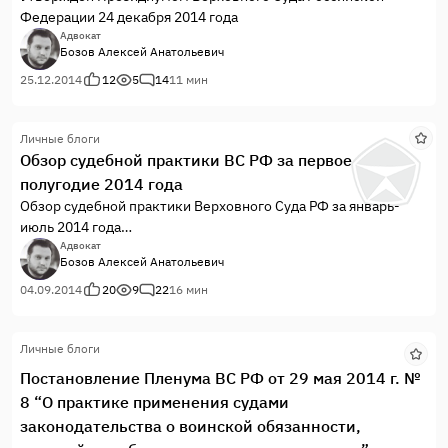
Федерации 24 декабря 2014 года
Адвокат
Бозов Алексей Анатольевич
25.12.2014
12
5
14
11 мин
Личные блоги
Обзор судебной практики ВС РФ за первое
полугодие 2014 года
Обзор судебной практики Верховного Суда РФ за январь-
июль 2014 года
(утв. Президиумом Верховного Суда РФ 1 сентября 2014 г.)
Адвокат
Бозов Алексей Анатольевич
04.09.2014
20
9
22
16 мин
Личные блоги
Постановление Пленума ВС РФ от 29 мая 2014 г. №
8 “О практике применения судами
законодательства о воинской обязанности,