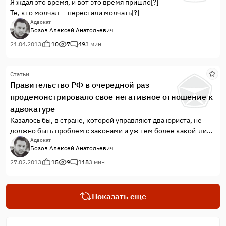
Я ждал это время, и вот это время пришло[?]
Те, кто молчал — перестали молчать[?]
Адвокат
Бозов Алексей Анатольевич
21.04.2013
10
7
49
3 мин
Статьи
Правительство РФ в очередной раз
продемонстрировало свое негативное отношение к
адвокатуре
Казалось бы, в стране, которой управляют два юриста, не
должно быть проблем с законами и уж тем более какой-либо
дискриминации в отношении адвокатов. Но, как показывает
Адвокат
Бозов Алексей Анатольевич
жизнь, в России все с точностью до наоборот.
27.02.2013
15
9
118
3 мин
Показать еще