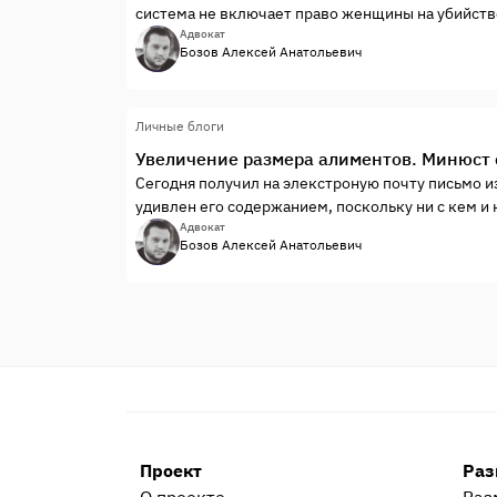
система не включает право женщины на убийство
законопроекта об абортах эксперт рабочей груп
Адвокат
Бозов Алексей Анатольевич
философских наук Ирина Силуянова.
Личные блоги
Увеличение размера алиментов. Минюст
Сегодня получил на элекстроную почту письмо и
удивлен его содержанием, поскольку ни с кем и н
Вот полный текст этого письма
Адвокат
Бозов Алексей Анатольевич
Проект
Раз