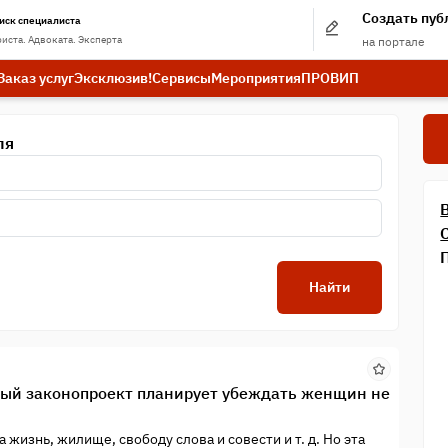
Создать пу
иск специалиста
иста. Адвоката. Эксперта
на портале
Заказ услуг
Эксклюзив!
Сервисы
Мероприятия
ПРО
ВИП
ля
Найти
вый законопроект планирует убеждать женщин не
жизнь, жилище, свободу слова и совести и т. д. Но эта