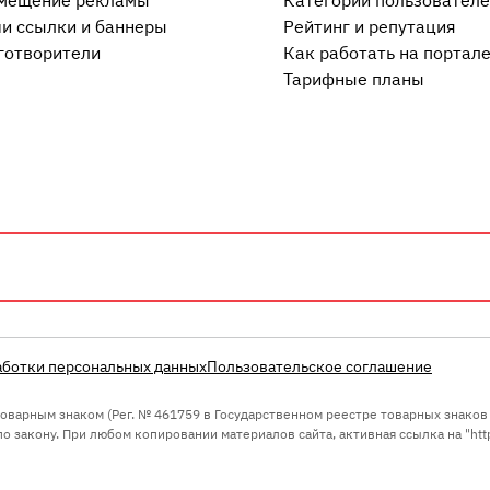
мещение рекламы
Категории пользовател
и ссылки и баннеры
Рейтинг и репутация
готворители
Как работать на портал
Тарифные планы
аботки персональных данных
Пользовательское соглашение
 товарным знаком (Рег. № 461759 в Государственном реестре товарных знако
 закону. При любом копировании материалов сайта, активная ссылка на "https