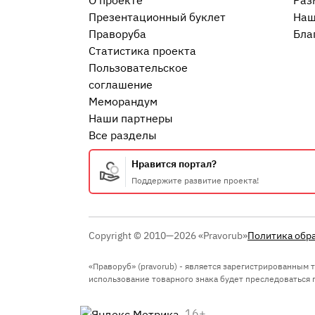
О проекте
Раз
Презентационный букл​ет
Наш
Праворуба
Бла
Статистика проекта
Пользовательское
соглашение
Меморандум
Наши партнеры
Все разделы
Нравится портал?
Поддержите развитие проекта!
Copyright © 2010—2026 «Pravorub»
Политика обр
«Праворуб» (pravorub) - является зарегистрированным
использование товарного знака будет преследоваться по
16+