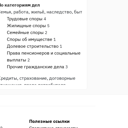
По категориям дел
Семья, работа, жильё, наследство, быт
Трудовые споры
4
Жилищные споры
5
Семейные споры
2
Споры об имуществе
1
Долевое строительство
1
Права пенсионеров и социальные
выплаты
2
Прочие гражданские дела
3
Кредиты, страхование, договорные
отношения, права потребителя
Защита прав потребителя
3
Банки и кредиты
3
Страхование
1
Общеуголовные преступления
Полезные ссылки
Прочие уголовные дела
9