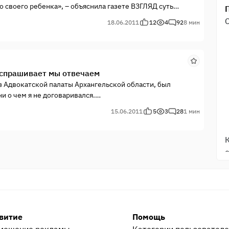
 своего ребенка», – объяснила газете ВЗГЛЯД суть
пы по разработке документа, профессор и доктор
18.06.2011
12
4
92
8 мин
 спрашивает мы отвечаем
з Адвокатской палаты Архангельской области, был
и о чем я не договаривался.
15.06.2011
5
3
28
1 мин
витие
Помощь