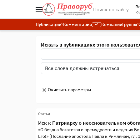
По
Юр
Публикации
Комментарии
Компании
Группы
+0
Искать в публикациях этого пользовате
Очистить параметры
Статьи
Иск к Патриарху о неосновательном обо
«О бездна богатства и премудрости и ведения Б
Его!» (Послание апостола Павла к Римлянам, гл. 11