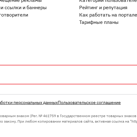
мещение рекламы
Категории пользовател
и ссылки и баннеры
Рейтинг и репутация
готворители
Как работать на портал
Тарифные планы
аботки персональных данных
Пользовательское соглашение
 товарным знаком (Рег. № 461759 в Государственном реестре товарных знако
 закону. При любом копировании материалов сайта, активная ссылка на "https