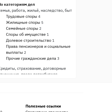
По категориям дел
Семья, работа, жильё, наследство, быт
Трудовые споры
4
Жилищные споры
5
Семейные споры
2
Споры об имуществе
1
Долевое строительство
1
Права пенсионеров и социальные
выплаты
2
Прочие гражданские дела
3
Кредиты, страхование, договорные
отношения, права потребителя
Защита прав потребителя
3
Банки и кредиты
3
Страхование
1
Общеуголовные преступления
Полезные ссылки
Прочие уголовные дела
9