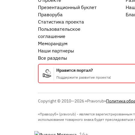
О проекте
Раз
Презентационный букл​ет
Наш
Праворуба
Бла
Статистика проекта
Пользовательское
соглашение
Меморандум
Наши партнеры
Все разделы
Нравится портал?
Поддержите развитие проекта!
Copyright © 2010—2026 «Pravorub»
Политика обр
«Праворуб» (pravorub) - является зарегистрированным
использование товарного знака будет преследоваться по
16+