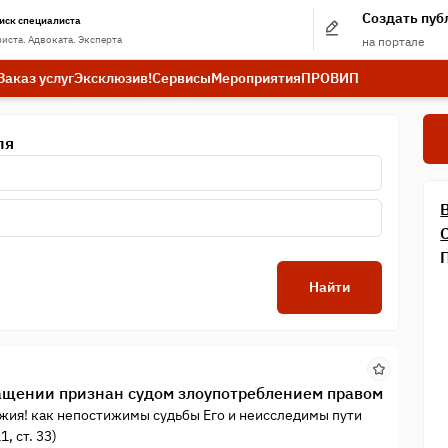
Создать пу
иск специалиста
иста. Адвоката. Эксперта
на портале
Заказ услуг
Эксклюзив!
Сервисы
Мероприятия
ПРО
ВИП
ля
Найти
гащении признан судом злоупотреблением правом
ожия! как непостижимы судьбы Его и неисследимы пути
, ст. 33)