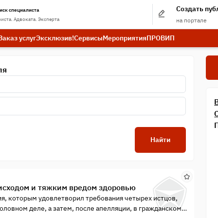
Создать пу
иск специалиста
иста. Адвоката. Эксперта
на портале
Заказ услуг
Эксклюзив!
Сервисы
Мероприятия
ПРО
ВИП
ля
Найти
исходом и тяжким вредом здоровью
ия, которым удовлетворил требования четырех истцов,
оловном деле, а затем, после апелляции, в гражданском