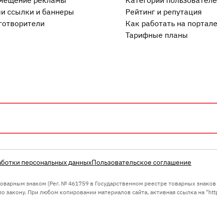
мещение рекламы
Категории пользовател
и ссылки и баннеры
Рейтинг и репутация
готворители
Как работать на портал
Тарифные планы
аботки персональных данных
Пользовательское соглашение
 товарным знаком (Рег. № 461759 в Государственном реестре товарных знако
 закону. При любом копировании материалов сайта, активная ссылка на "https