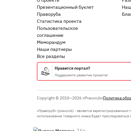
О проекте
Раз
Презентационный букл​ет
Наш
Праворуба
Бла
Статистика проекта
Пользовательское
соглашение
Меморандум
Наши партнеры
Все разделы
Нравится портал?
Поддержите развитие проекта!
Copyright © 2010—2026 «Pravorub»
Политика обр
«Праворуб» (pravorub) - является зарегистрированным
использование товарного знака будет преследоваться по
16+