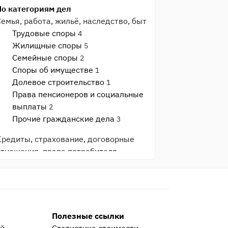
По категориям дел
Семья, работа, жильё, наследство, быт
Трудовые споры
4
Жилищные споры
5
Семейные споры
2
Споры об имуществе
1
Долевое строительство
1
Права пенсионеров и социальные
выплаты
2
Прочие гражданские дела
3
Кредиты, страхование, договорные
отношения, права потребителя
Защита прав потребителя
3
Банки и кредиты
3
Страхование
1
Общеуголовные преступления
Полезные ссылки
Прочие уголовные дела
9