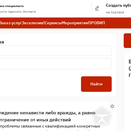
Создать пу
иск специалиста
иста. Адвоката. Эксперта
на портале
Заказ услуг
Эксклюзив!
Сервисы
Мероприятия
ПРО
ВИП
ля
Найти
уждение ненависти либо вражды, а равно
отграничение от иных действий
а проблемы связанные с квалификацией конкретных