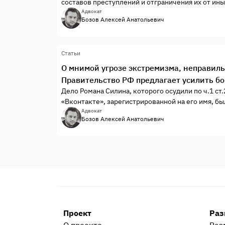
составов преступлений и отграничения их от ины
содержащих признаки преступления, но не явля
Адвокат
Бозов Алексей Анатольевич
Статьи
О мнимой угрозе экстремизма, неправиль
Правительство РФ предлагает усилить б
Дело Романа Силина, которого осудили по ч.1 ст.
«Вконтакте», зарегистрированной на его имя, 
которые якобы содержат призыв к экстремизму,
Адвокат
Бозов Алексей Анатольевич
Проект
Раз