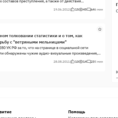
х составов преступлений, а также от действий
ющихся таковым.
19.06.2012
15
45
64
6 мин
ном толковании статистики и о том, как
орьбу с "ветряными мельницами"
280 УК РФ за то, что на странице в социальной сети
были обнаружены чужие аудио-визуальные произведения,
 неоднократно и широко обсуждалось на Праворубе.
28.08.2011
10
14
23
5 мин
витие
Помощь