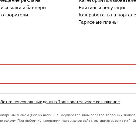
мещение рекламы
Категории пользовател
и ссылки и баннеры
Рейтинг и репутация
готворители
Как работать на портал
Тарифные планы
аботки персональных данных
Пользовательское соглашение
 товарным знаком (Рег. № 461759 в Государственном реестре товарных знако
 закону. При любом копировании материалов сайта, активная ссылка на "https