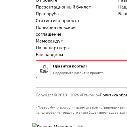
О проекте
Раз
Презентационный букл​ет
Наш
Праворуба
Бла
Статистика проекта
Пользовательское
соглашение
Меморандум
Наши партнеры
Все разделы
Нравится портал?
Поддержите развитие проекта!
Copyright © 2010—2026 «Pravorub»
Политика обр
«Праворуб» (pravorub) - является зарегистрированным
использование товарного знака будет преследоваться по
16+