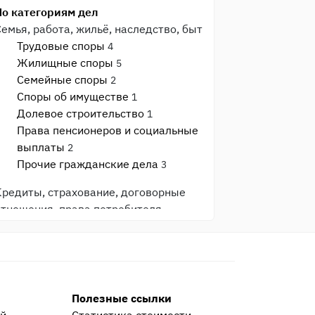
По категориям дел
Семья, работа, жильё, наследство, быт
Трудовые споры
4
Жилищные споры
5
Семейные споры
2
Споры об имуществе
1
Долевое строительство
1
Права пенсионеров и социальные
выплаты
2
Прочие гражданские дела
3
Кредиты, страхование, договорные
отношения, права потребителя
Защита прав потребителя
3
Банки и кредиты
3
Страхование
1
Общеуголовные преступления
Полезные ссылки
Прочие уголовные дела
9