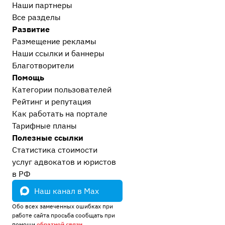
Наши партнеры
Регистрация и ликвидация предприятий,
Все разделы
корпоративные споры
1
Развитие
Антимонопольные споры
3
Размещение рекламы
Экономические и должностные преступления
Наши ссылки и баннеры
Налоговые преступления
1
Благотворители
Экономические преступления
2
Помощь
Должностные преступления (коррупция)
6
Категории пользователей
Рейтинг и репутация
Моральный вред, авторское право, реабилитация
Как работать на портале
Реабилитация жертв незаконного уголовного
Тарифные планы
преследования
6
Полезные ссылки
Моральный вред и деловая репутация
2
Статистика стоимости
Авторское право и интеллектуальная
услуг адвокатов и юристов
собственность
1
в РФ
Административные дела
Наш канал в Max
Прочие административные дела
2
Обо всех замеченных ошибках при
ГИБДД, ПДД, ДТП
3
работе сайта просьба сообщать при
помощи
обратной связи