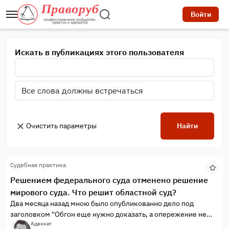
Войти
Искать в публикациях этого пользователя
Очистить параметры
Найти
Судебная практика
Решением федерального суда отменено решение
мирового суда. Что решит областной суд?
Два месяца назад мною было опубликованно дело под
заголовком "Обгон еще нужно доказать, а опережение не
наказуемо". На тот момент я искренне верил, что этим дело и
Адвокат