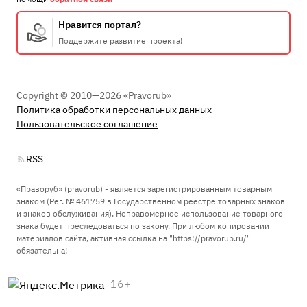
Процессуальные вопросы и документы
Уголовный процесс
43
Нравится портал?
Гражданский и арбитражный процесс
4
Поддержите развитие проекта!
Административный процесс
1
После приговора или решения суда
Copyright © 2010—2026 «Pravorub»
Исполнение приговора и УДО
3
Политика обработки персональных данных
Пользовательское соглашение
Международное право (не российское)
Процессуальные вопросы
1
RSS
Прочее
Остальные дела, не вошедшие в другие
«Праворуб» (pravorub) - является зарегистрированным товарным
знаком (Рег. № 461759 в Государственном реестре товарных знаков
категории
12
и знаков обслуживания). Неправомерное использование товарного
Европейский суд
36
знака будет преследоваться по закону. При любом копировании
Конституционный суд
14
материалов сайта, активная ссылка на "https://pravorub.ru/"
обязательна!
Вопросы теории права
14
Проблемы современного судопроизводства
38
16+