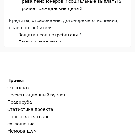
Права пенсионеров и социальные выплаты
2
Прочие гражданские дела
3
Кредиты, страхование, договорные отношения,
права потребителя
Защита прав потребителя
3
Банки и кредиты
3
Страхование
1
Общеуголовные преступления
Прочие уголовные дела
9
Насильственные преступления (против жизни
Проект
и здоровья)
6
О проекте
Корыстные преступления
5
Презентационный букл​ет
Сексуальные преступления
1
Праворуба
Национальные, расовые, религиозные
Статистика проекта
преступления и экстремизм
2
Пользовательское
Незаконный оборот наркотиков
17
соглашение
Меморандум
Корпоративное право