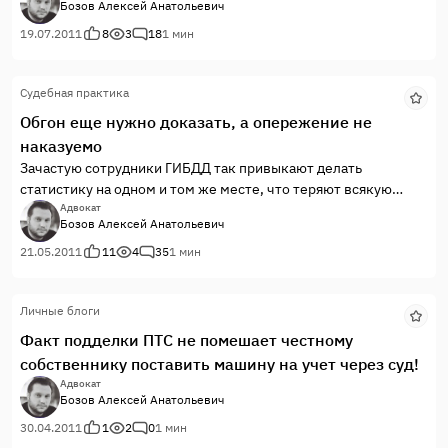
Бозов Алексей Анатольевич
закончится, но не тут то было.
19.07.2011
8
3
18
1 мин
Судебная практика
Когда уже прошли сроки на обжалование решения мирового
суда о прекращении административного дела, в
Обгон еще нужно доказать, а опережение не
федеральный суд поступила жалоба на это решение от
наказуемо
инспектора ГИБДД.
Зачастую сотрудники ГИБДД так привыкают делать
статистику на одном и том же месте, что теряют всякую
осмотрительность и начинают составлять протоколы без
Адвокат
Бозов Алексей Анатольевич
должной акуратности.
Именно так было и в данном случае. Но не только ошибки
21.05.2011
11
4
35
1 мин
сотрудников ГИБДД помогли добиться прекращения дела об
административном правонарушении.
Личные блоги
Факт подделки ПТС не помешает честному
собственнику поставить машину на учет через суд!
Адвокат
Бозов Алексей Анатольевич
30.04.2011
1
2
0
1 мин