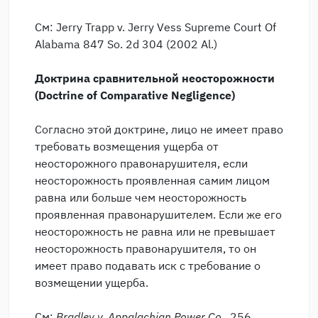
См: Jerry Trapp v. Jerry Vess Supreme Court Of
Alabama 847 So. 2d 304 (2002 Al.)
Доктрина сравнительной неосторожности
(
Doctrine of Comparative Negligence
)
Согласно этой доктрине, лицо не имеет право
требовать возмещения ущерба от
неосторожного правонарушителя, если
неосторожность проявленная самим лицом
равна или больше чем неосторожность
проявленная правонарушителем. Если же его
неосторожность не равна или не превышает
неосторожность правонарушителя, то он
имеет право подавать иск с требование о
возмещении ущерба.
См:
Bradley v. Appalachian Power Co
., 256