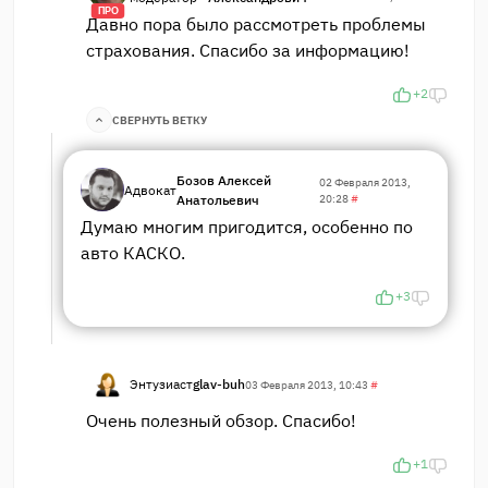
ПРО
Давно пора было рассмотреть проблемы
страхования. Спасибо за информацию!
+2
СВЕРНУТЬ ВЕТКУ
Бозов Алексей
02 Февраля 2013,
Адвокат
Анатольевич
20:28
#
Думаю многим пригодится, особенно по
авто КАСКО.
+3
Энтузиаст
glav-buh
03 Февраля 2013, 10:43
#
Очень полезный обзор. Спасибо!
+1