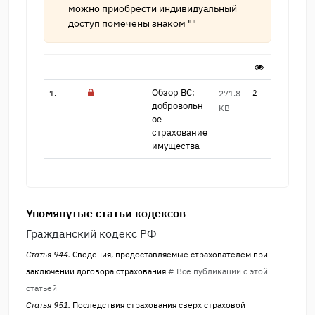
можно приобрести индивидуальный
доступ помечены знаком ""
Обзор ВС:
1.
271.8
2
добровольн​
KB
ое
страхование
имуще​ства
Упомянутые статьи кодексов
Гражданский кодекс РФ
Статья 944.
Сведения, предоставляемые страхователем при
заключении договора страхования
# Все публикации с этой
статьей
Статья 951.
Последствия страхования сверх страховой