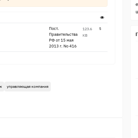
Пост.
123.6
5
Правительства
KB
​РФ от 15 мая
2013 г.​ No 416
ж
управляющая компания