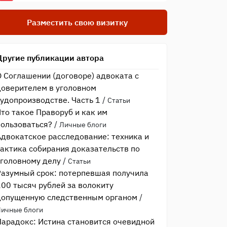
Разместить свою визитку
Другие публикации автора
О Соглашении (договоре) адвоката с
доверителем в уголовном
судопроизводстве. Часть 1
/
Статьи
Что такое Праворуб и как им
пользоваться?
/
Личные блоги
Адвокатское расследование: техника и
тактика собирания доказательств по
уголовному делу
/
Статьи
Разумный срок: потерпевшая получила
200 тысяч рублей за волокиту
допущенную следственным органом
/
Личные блоги
Парадокс: Истина становится очевидной