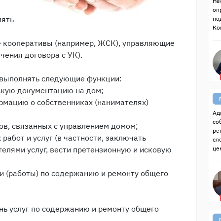
Не
оп
лять
по
Ко
 кооперативы (например, ЖСК), управляющие
чения договора с УК).
ы выполнять следующие функции:
скую документацию на дом;
ормацию о собственниках (нанимателях)
Ад
со
в, связанных с управлением домом;
ре
работ и услуг (в частности, заключать
сл
елями услуг, вести претензионную и исковую
це
ги (работы) по содержанию и ремонту общего
нь услуг по содержанию и ремонту общего