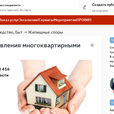
Создать пу
иск специалиста
иста. Адвоката. Эксперта
на портале
Заказ услуг
Эксклюзив!
Сервисы
Мероприятия
ПРО
ВИП
ледство, быт
→
Жилищные споры
авления многоквартирными
Сп
пр
В 
юр
Яв
N 416
ости
Ад