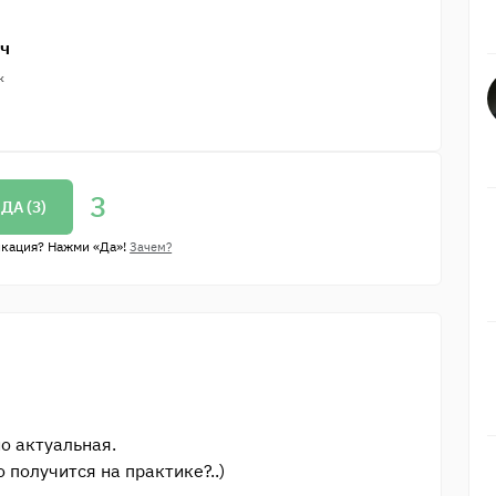
ич
к
3
ДА (
3
)
икация? Нажми «Да»!
Зачем?
о актуальная.
о получится на практике?..)