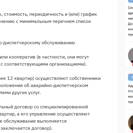
Сл
ад
, стоимость, периодичность и (или) график
на
равнению с минимальным перечнем список
До
ко
пр
о-диспетчерскому обслуживанию
или кооператив (в частности, они могут
 с соответствующими организациями).
лее 12 квартир) осуществляют собственники
положения об аварийно-диспетчерском
Ад
Уг
ями других услуг.
мо
пр
ельный договор со специализированной
вартир, а его управление осуществляют
ое обслуживание выполняется
 заключается договор).