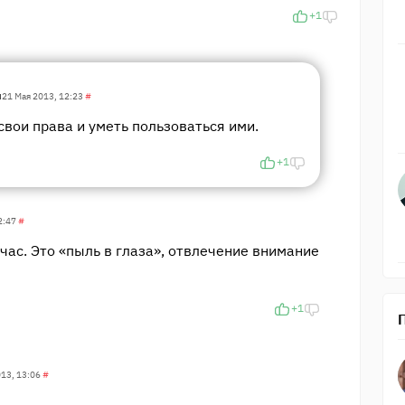
+1
ч
21 Мая 2013, 12:23
#
свои права и уметь пользоваться ими.
+1
2:47
#
час. Это «пыль в глаза», отвлечение внимание
+1
013, 13:06
#