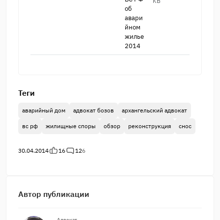
KB
об
авари​
йном
жилье
2014
Теги
аварийный дом
адвокат бозов
архангельский адвокат
вс рф
жилищные споры
обзор
реконструкция
снос
30.04.2014
16
12
6
Автор публикации
Адвокат