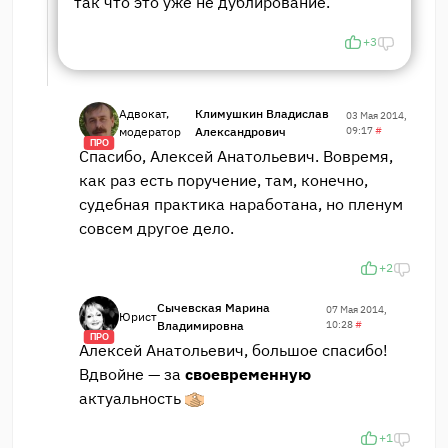
так что это уже не дублирование.
+3
Адвокат,
Климушкин Владислав
03 Мая 2014,
модератор
Александрович
09:17
#
ПРО
Спасибо, Алексей Анатольевич. Вовремя,
как раз есть поручение, там, конечно,
судебная практика наработана, но пленум
совсем другое дело.
+2
Сычевская Марина
07 Мая 2014,
Юрист
Владимировна
10:28
#
ПРО
Алексей Анатольевич, большое спасибо!
Вдвойне — за
своевременную
актуальность
+1