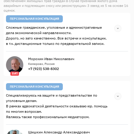
обеспечением жилищных прав граждан в случае признания жилого дома
аварийным и подлежащим сносу или реконструкции
»
3
звезд из
5
на основе
16
оценок.
ПЕРСОНАЛЬНАЯ КОНСУЛЬТАЦИЯ
Сложные гражданские, уголовные и административные
дела экономической направленности.
Дорого, но зато качественно. Все встречи и консультации,
в т.ч. дистанционные только по предварительной записи.
Морохин Иван Николаевич
Кемерово, Россия
+7 (923) 538-8302
ВИП
ПЕРСОНАЛЬНАЯ КОНСУЛЬТАЦИЯ
Специализируюсь на защите и представительстве по
уголовным делам.
В рамках адвокатской деятельности оказываю юр. помощь
по многим вопросам.
Являюсь также профессиональным медиатором.
Шишкин Александр Александрович