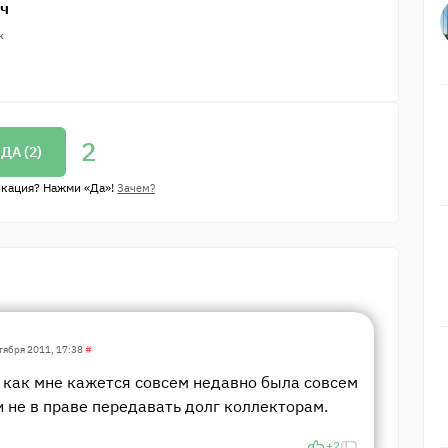
ич
к
2
ДА (
2
)
икация? Нажми «Да»!
Зачем?
тября 2011, 17:38
#
о как мне кажется совсем недавно была совсем
 не в праве передавать долг коллекторам.
+2