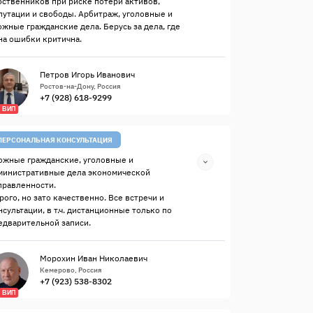
бственников при риске потери активов,
путации и свободы. Арбитраж, уголовные и
ожные гражданские дела. Берусь за дела, где
на ошибки критична.
Петров Игорь Иванович
Ростов-на-Дону, Россия
+7 (928) 618-9299
ВИП
ПЕРСОНАЛЬНАЯ КОНСУЛЬТАЦИЯ
ожные гражданские, уголовные и
министративные дела экономической
правленности.
рого, но зато качественно. Все встречи и
нсультации, в т.ч. дистанционные только по
едварительной записи.
Морохин Иван Николаевич
Кемерово, Россия
+7 (923) 538-8302
ВИП