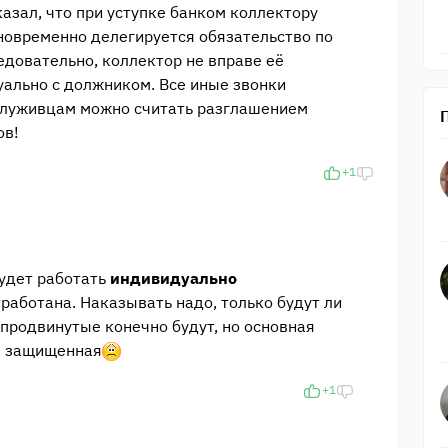
казал, что при уступке банком коллектору
новременно делегируется обязательство по
едовательно, коллектор не вправе её
дуально с должником. Все иные звонки
служивцам можно считать разглашением
ов!
+1
удет работать
индивидуально
тработана. Наказывать надо, только будут ли
продвинутые конечно будут, но основная
е защищенная
+1