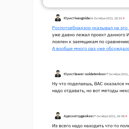
Юрист
ivangnida
06 Октября 2011, 18:10
#
Роспотребнадзор указывал на это 
уже давно лежал проект данного 
лоялен к заемщикам по сравнению 
А вообще много раз уже обсуждало
Юрист
lawer-soldatenkov
07 Октября 2011,
Ну что поделаешь, ВАС оказался «
надо отдавать, но вот методы не
Адвокат
cygankov
07 Октября 2011, 06:58
#
Из всего надо находить что-то пол