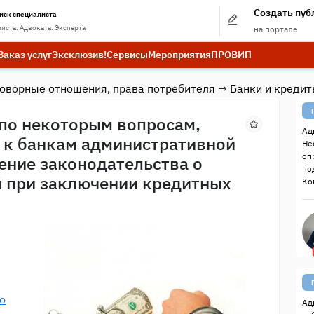
Создать пу
иск специалиста
иста. Адвоката. Эксперта
на портале
Заказ услуг
Эксклюзив!
Сервисы
Мероприятия
ПРО
ВИП
говорные отношения, права потребителя
→
Банки и креди
 по некоторым вопросам,
Ад
 к банкам административной
Не
оп
ение законодательства о
по
й при заключении кредитных
Ко
о
Ад