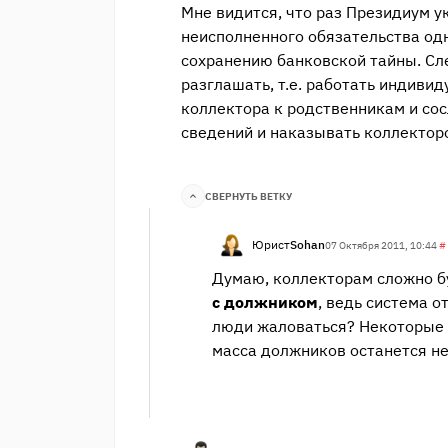
Мне видится, что раз Президиум у
неисполненного обязательства од
сохранению банковской тайны. Сл
разглашать, т.е. работать индиви
коллектора к родственникам и со
сведений и наказывать коллектор
СВЕРНУТЬ ВЕТКУ
Юрист
Sohan
07 Октября 2011, 10:44
#
Думаю, коллекторам сложно б
с должником
, ведь система о
люди жаловаться? Некоторые 
масса должников останется н