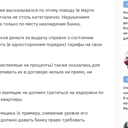
же высказывался по этому поводу (в марте
Мо
вучала не столь категорично. Нарушением
За
де
а только по месту нахождения банка.
Бо
ме
ков деньги за выдачу справок о состоянии
до
ть (в одностороннем порядке) тарифы на свои
ачисляемые на проценты) также оказались для
вливать их в договоре нельзя ни прямо, ни
Сп
о заемщик не должен тратиться на издержки по
пр
В 
 квартиры.
юр
Яв
мщика (к примеру, снижение уровня его
 должно давать банку право требовать