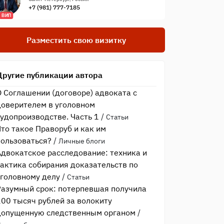
+7 (981) 777-7185
ВИП
Разместить свою визитку
Другие публикации автора
О Соглашении (договоре) адвоката с
доверителем в уголовном
судопроизводстве. Часть 1
/
Статьи
Что такое Праворуб и как им
пользоваться?
/
Личные блоги
Адвокатское расследование: техника и
тактика собирания доказательств по
уголовному делу
/
Статьи
Разумный срок: потерпевшая получила
200 тысяч рублей за волокиту
допущенную следственным органом
/