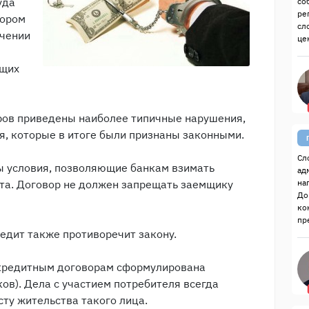
уда
со
ре
тором
сл
ечении
це
ющих
ров приведены наиболее типичные нарушения,
я, которые в итоге были признаны законными.
Сл
ы условия, позволяющие банкам взимать
ад
та. Договор не должен запрещать заемщику
на
До
ко
пр
едит также противоречит закону.
 кредитным договорам сформулирована
ков). Дела с участием потребителя всегда
сту жительства такого лица.