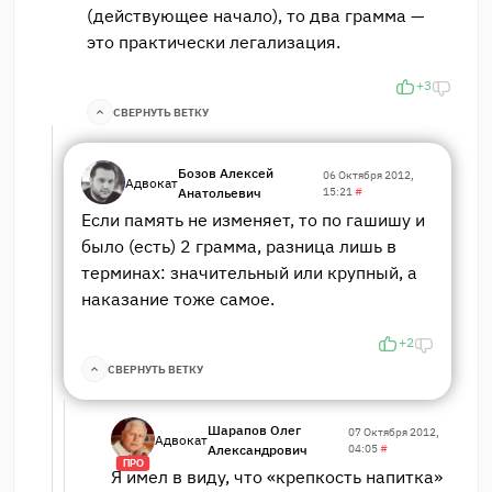
(действующее начало), то два грамма —
это практически легализация.
+3
СВЕРНУТЬ ВЕТКУ
Бозов Алексей
06 Октября 2012,
Адвокат
Анатольевич
15:21
#
Если память не изменяет, то по гашишу и
было (есть) 2 грамма, разница лишь в
терминах: значительный или крупный, а
наказание тоже самое.
+2
СВЕРНУТЬ ВЕТКУ
Шарапов Олег
07 Октября 2012,
Адвокат
Александрович
04:05
#
ПРО
Я имел в виду, что «крепкость напитка»