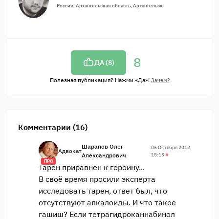
Россия, Архангельская область, Архангельск
8
ДА (
8
)
Полезная публикация? Нажми «Да»!
Зачем?
Комментарии (16)
Шарапов Олег
06 Октября 2012,
Адвокат
Александрович
15:13
#
ПРО
Тарен приравнен к героину...
В своё время просили эксперта
исследовать тарен, ответ был, что
отсутствуют алкалоиды. И что такое
гашиш? Если тетрагидроканнабинол