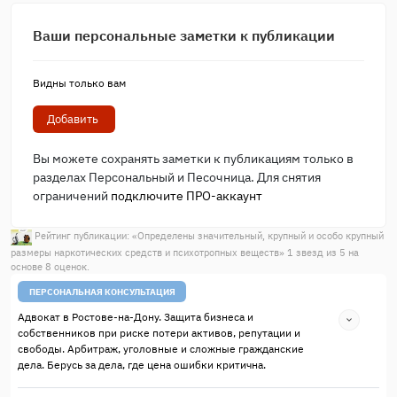
Ваши персональные заметки к публикации
Видны только вам
Добавить
Вы можете сохранять заметки к публикациям только в
разделах Персональный и Песочница. Для снятия
ограничений
подключите ПРО-аккаунт
Рейтинг публикации: «
Определены значительный, крупный и особо крупный
размеры наркотических средств и психотропных веществ
»
1
звезд из
5
на
основе
8
оценок.
ПЕРСОНАЛЬНАЯ КОНСУЛЬТАЦИЯ
Адвокат в Ростове-на-Дону. Защита бизнеса и
собственников при риске потери активов, репутации и
свободы. Арбитраж, уголовные и сложные гражданские
дела. Берусь за дела, где цена ошибки критична.