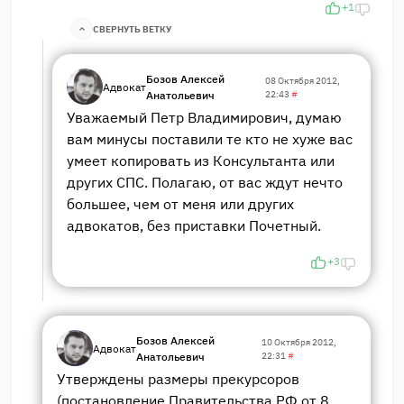
+1
СВЕРНУТЬ ВЕТКУ
Бозов Алексей
08 Октября 2012,
Адвокат
Анатольевич
22:43
#
Уважаемый Петр Владимирович, думаю
вам минусы поставили те кто не хуже вас
умеет копировать из Консультанта или
других СПС. Полагаю, от вас ждут нечто
большее, чем от меня или других
адвокатов, без приставки Почетный.
+3
Бозов Алексей
10 Октября 2012,
Адвокат
Анатольевич
22:31
#
Утверждены размеры прекурсоров
(постановление Правительства РФ от 8