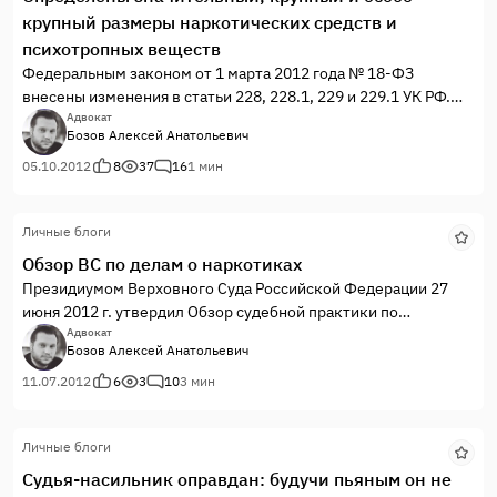
крупный размеры наркотических средств и
психотропных веществ
Федеральным законом от 1 марта 2012 года № 18-ФЗ
внесены изменения в статьи 228, 228.1, 229 и 229.1 УК РФ.
Эти изменения вступают в силу с 1 января 2013 года.
Адвокат
Бозов Алексей Анатольевич
05.10.2012
8
37
16
1 мин
Личные блоги
Обзор ВС по делам о наркотиках
Президиумом Верховного Суда Российской Федерации 27
июня 2012 г. утвердил Обзор судебной практики по
уголовным делам о преступлениях, связанных с незаконным
Адвокат
Бозов Алексей Анатольевич
оборотом наркотических средств, психотропных,
сильнодействующих и ядовитых веществ.
11.07.2012
6
3
10
3 мин
Личные блоги
Судья-насильник оправдан: будучи пьяным он не