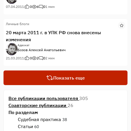
административном надзоре за лицами, освобожденными из
мест лишения свободы». Вступает в силу с 1 июля 2011 года.
07.04.2011
0
6
0
1 мин
Второй: Федеральный закон от 6 апреля 2011 г. N 66-ФЗ «О
внесении изменений в отдельные законодательные акты
Личные блоги
Российской Федерации в связи с принятием Федерального
закона „Об административном надзоре за лицами,
20 марта 2011 г. в УПК РФ снова внесены
освобожденными из мест лишения свободы“. Вступает в
изменения
силу с 1 июля 2011 года.
Адвокат
Бозов Алексей Анатольевич
21.03.2011
0
2
0
2 мин
Показать еще
Все публикации пользователя
305
Соавторские публикации
26
По разделам
Судебная практика
38
Статьи
60