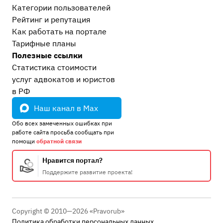
Должностные преступления (коррупция)
6
Категории пользователей
Рейтинг и репутация
Моральный вред, авторское право, реабилитация
Как работать на портале
Реабилитация жертв незаконного уголовного
Тарифные планы
преследования
6
Полезные ссылки
Моральный вред и деловая репутация
2
Статистика стоимости
Авторское право и интеллектуальная
услуг адвокатов и юристов
собственность
1
в РФ
Административные дела
Наш канал в Max
Прочие административные дела
2
Обо всех замеченных ошибках при
ГИБДД, ПДД, ДТП
3
работе сайта просьба сообщать при
помощи
обратной связи
Процессуальные вопросы и документы
Уголовный процесс
43
Нравится портал?
Гражданский и арбитражный процесс
4
Поддержите развитие проекта!
Административный процесс
1
После приговора или решения суда
Copyright © 2010—2026 «Pravorub»
Исполнение приговора и УДО
3
Политика обработки персональных данных