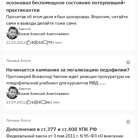
осознавал беспомощное состояние потерпевшей-
практикантки
Прочитав об этом деле я был шокирован. Впрочим, читайте
сами и выводы делайте тоже сами.
Адвокат
Бозов Алексей Анатольевич
21.03.2012
8
10
79
3 мин
Личные блоги
Начинается кампания за легализацию педофилии?
Протоиерей Всеволод Чаплин ждет реакции прокуратуры на
«педофильский учебник» для курсантов МВД …
Глава синодального Отдела по взаимоотношениям Церкви и
Адвокат
Бозов Алексей Анатольевич
общества протоиерей Всеволод Чаплин просит прокуратуру
жестко отреагировать на учебник для курсантов МВД, в
23.09.2011
6
5
36
3 мин
котором оправдывается педофилия, сообщает «Интерфакс-
Религия».
Личные блоги
Дополнения в ст.377 и ст.408 УПК РФ
Федеральный закон от 3 мая 2011 г. N 95-ФЗ «О внесении