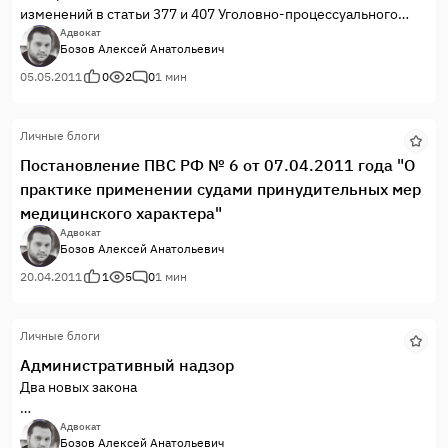
изменений в статьи 377 и 407 Уголовно-процессуального
кодекса Российской Федерации»
Адвокат
Бозов Алексей Анатольевич
Ведение протокола обязательно, а также разъяснение права
на отвод и ходатайства. На протокол можно подать
05.05.2011
0
2
0
1 мин
замечания.
Личные блоги
Постановление ПВС РФ № 6 от 07.04.2011 года "О
практике применении судами принудительных мер
медицинского характера"
Адвокат
Бозов Алексей Анатольевич
20.04.2011
1
5
0
1 мин
Личные блоги
Административный надзор
Два новых закона
Первый: Федеральный закон от 6 апреля 2011 г. N 64-ФЗ «Об
Адвокат
Бозов Алексей Анатольевич