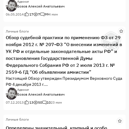
обеспечением прав человека и верховенства права, которая
Адвокат
Бозов Алексей Анатольевич
сложилась на Украине в результате силового захвата власти
и антиконституционного переворота.
06.05.2014
17
7
99
4 мин
Личные блоги
Обзор судебной практики по применению ФЗ от 29
ноября 2012 г. № 207-ФЗ “О внесении изменений в
УК РФ и отдельные законодательные акты РФ” и
постановления Государственной Думы
Федерального Собрания РФ от 2 июля 2013 г. №
2559-6 ГД “Об объявлении амнистии”
Настоящий Обзор утвержден Президиумом Верховного Суда
РФ 4 декабря 2013 г.
Адвокат
Бозов Алексей Анатольевич
07.12.2013
13
50
10
23 мин
Личные блоги
Определены значительный, крупный и особо