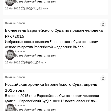
Бозов Алексей Анатольевич
Федерации [Aleksandr Valeryevich Kazakov v. Russia] (жалоба
№ 16412/06)
26.06.2015
10
4
6
2 мин
Личные блоги
Бюллетень Европейского Суда по правам человека
№ 6/2015
Избранные постановления Европейского Суда по правам
человека против Российской Федерации Выбор
постановлений, публикуемых в номере, диктуется
Адвокат
Бозов Алексей Анатольевич
важностью изложенных в них правовых позиций для
внутригосударственной судебной практики, а также
23.06.2015
8
3
0
4 мин
предложениями наших читателей.
Личные блоги
Российская хроника Европейского Суда: апрель
2015 года
В апреле 2015 года Европейский Суд по правам человека
(далее – Европейский Суд) вынес 13 постановлений по
жалобам против Российской Федерации. Все постановления,
Адвокат
Бозов Алексей Анатольевич