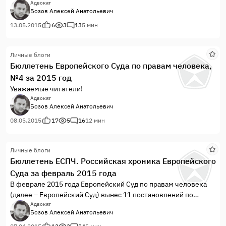
жалобам против Российской Федерации. Все постановления,
Адвокат
Бозов Алексей Анатольевич
кроме одного, разрешенного Комитетом, были вынесены
Палатами I Секции Европейского Суда. Во всех делах
13.05.2015
6
3
13
5 мин
Европейский Суд усмотрел хотя бы одно нарушение
Конвенции о защите прав человека и основных свобод
Личные блоги
(далее – Конвенция).
Бюллетень Европейского Суда по правам человека,
№4 за 2015 год
Уважаемые читатели!
Адвокат
Бозов Алексей Анатольевич
08.05.2015
17
5
16
12 мин
Личные блоги
Бюллетень ЕСПЧ. Российская хроника Европейского
Суда за февраль 2015 года
В феврале 2015 года Европейский Суд по правам человека
(далее – Европейский Суд) вынес 11 постановлений по
жалобам против Российской Федерации. Все постановления,
Адвокат
Бозов Алексей Анатольевич
кроме трех, разрешенных Комитетами, были вынесены