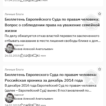
Палатами I Секции Европейского Суда. Во всех делах, кроме
07.04.2015
13
3
24
5 мин
одного, Европейский Суд усмотрел хотя бы одно нарушение
Конвенции о защите прав человека и основных свобод
Личные блоги
(далее – Конвенция).
Бюллетень Европейского Суда по правам человека:
Вопрос о соблюдении права на уважение семейной
жизни
По делу обжалуется отказ властей перевести заключенного
отбывать наказание в месте лишения свободы ближе к дому
для того, чтобы его могла навещать престарелая мать. По
Адвокат
Бозов Алексей Анатольевич
делу допущено нарушение требований статьи 8 Конвенции.
26.02.2015
12
3
4
2 мин
Личные блоги
Бюллетень Европеского Суда по правам человека:
Российская хроника за декабрь 2014 года
В декабре 2014 года Европейский Суд по правам человека
(далее – Европейский Суд) вынес 8 постановлений по
жалобам против Российской Федерации. Все постановления
Адвокат
Бозов Алексей Анатольевич
были вынесены Палатами I Секции Европейского Суда,
кроме двух, разрешенных Комитетами. Во всех делах
24.02.2015
14
3
5
8 мин