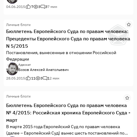
кроме двух, разрешенных Комитетами, были вынесены
Палатами Европейского Суда. Из 13 постановлений два
04.06.2015
7
3
3
7 мин
вынесены не Секциями, а Комитетами Европейского Суда.
Личные блоги
Бюллетень Европейского Суда по правам человека:
Прецеденты Европейского Суда по правам человека
N 5/2015
Постановления, вынесенные в отношении Российской
Федерации
Адвокат
Бозов Алексей Анатольевич
28.05.2015
11
3
1
2 мин
Личные блоги
Бюллетень Европейского Суда по правам человека
№ 4/2015: Российская хроника Европейского Суда -
март
В марте 2015 года Европейский Суд по правам человека
(далее – Европейский Суд) вынес шесть постановлений по