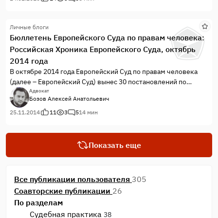
Европейский Суд усмотрел хотя бы одно нарушение
Конвенции о защите прав человека и основных свобод
Личные блоги
(далее – Конвенция).
Бюллетень Европейского Суда по правам человека:
Российская Хроника Европейского Суда, октябрь
2014 года
В октябре 2014 года Европейский Суд по правам человека
(далее – Европейский Суд) вынес 30 постановлений по
жалобам против Российской Федерации. Все постановления,
Адвокат
Бозов Алексей Анатольевич
кроме одного, принятого Палатой V Секции, были вынесены
Палатами и Комитетами I Секции Европейского Суда. 10
25.11.2014
11
3
5
14 мин
постановлений, преимущественно по жалобам на условия
содержания под стражей и отмену судебных решений,
вынесенных в пользу заявителей, были вынесены
Показать еще
Комитетами.
Все публикации пользователя
305
Соавторские публикации
26
По разделам
Судебная практика
38