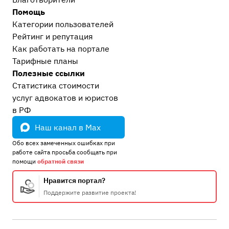
Экономические преступления
2
Помощь
Должностные преступления (коррупция)
6
Категории пользователей
Рейтинг и репутация
Моральный вред, авторское право, реабилитация
Как работать на портале
Реабилитация жертв незаконного уголовного
Тарифные планы
преследования
6
Полезные ссылки
Моральный вред и деловая репутация
2
Статистика стоимости
Авторское право и интеллектуальная
услуг адвокатов и юристов
собственность
1
в РФ
Административные дела
Наш канал в Max
Прочие административные дела
2
Обо всех замеченных ошибках при
ГИБДД, ПДД, ДТП
3
работе сайта просьба сообщать при
помощи
обратной связи
Процессуальные вопросы и документы
Уголовный процесс
43
Нравится портал?
Гражданский и арбитражный процесс
4
Поддержите развитие проекта!
Административный процесс
1
После приговора или решения суда